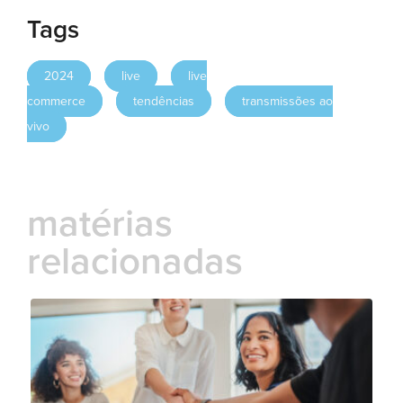
Tags
2024
live
live
commerce
tendências
transmissões ao
vivo
matérias
relacionadas