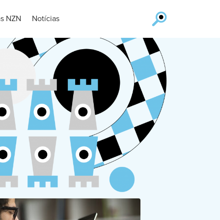
as NZN
Notícias