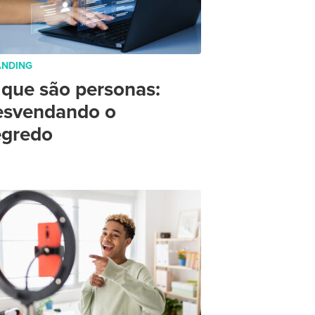
ANDING
 que são personas:
esvendando o
egredo