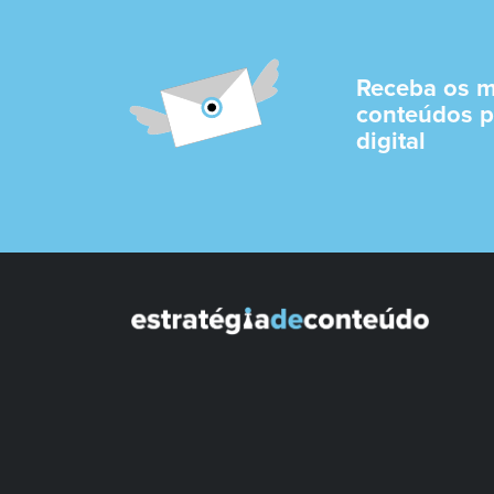
Receba os m
conteúdos p
digital