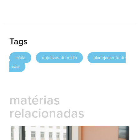
Tags
mídia
objetivos de mídia
planejamento de
mídia
matérias
relacionadas