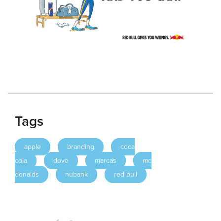
Tags
apple
branding
coca
cola
dove
marcas
mc
donalds
nubank
red bull