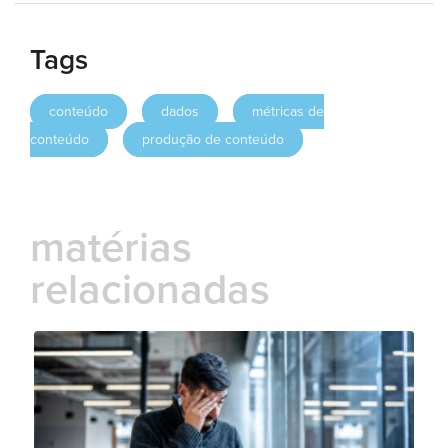
Tags
conteúdo
dados
métricas de
conteúdo
produção de conteúdo
matérias
relacionadas