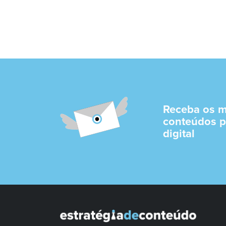
Receba os m
conteúdos p
digital