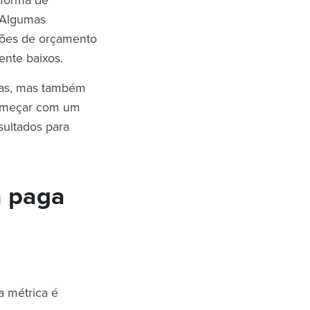
aforma de
 Algumas
pções de orçamento
ente baixos.
ras, mas também
começar com um
sultados para
a paga
a métrica é