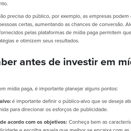
ento.
o precisa do público, por exemplo, as empresas podem d
pessoas certas, aumentando as chances de conversão. Al
fornecidos pelas plataformas de mídia paga permitem qu
atégias e otimizem seus resultados.
ber antes de investir em mí
 em mídia paga, é importante planejar alguns pontos:
-alvo:
é importante definir o público-alvo que se deseja at
ida para direcionar os esforços de publicidade.
 de acordo com os objetivos:
Conheça bem as caracterís
licidade e escolha aquela que melhor se encaixa com as