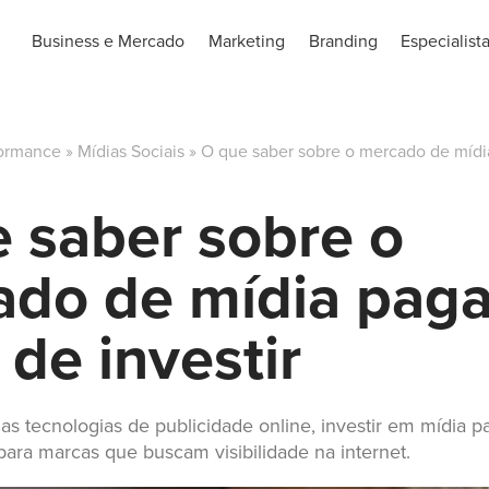
Business e Mercado
Marketing
Branding
Especialist
formance
»
Mídias Sociais
»
O que saber sobre o mercado de mídi
 saber sobre o
ado de mídia pag
 de investir
s tecnologias de publicidade online, investir em mídia 
 para marcas que buscam visibilidade na internet.