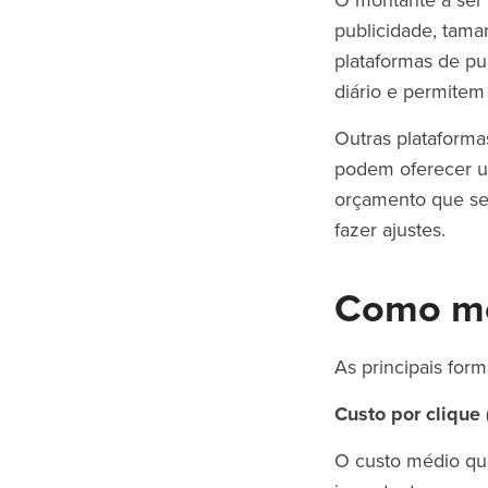
O montante a ser
publicidade, tam
plataformas de pu
diário e permite
Outras plataform
podem oferecer u
orçamento que sej
fazer ajustes.
Como me
As principais for
Custo por clique
O custo médio qu