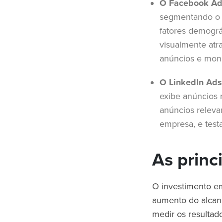
O Facebook Ads
segmentando o p
fatores demográ
visualmente atra
anúncios e mon
O LinkedIn Ads
exibe anúncios n
anúncios releva
empresa, e test
As princ
O investimento em
aumento do alcanc
medir os resultad