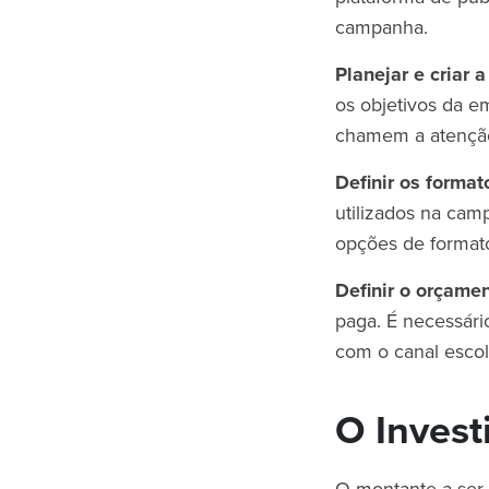
campanha.
Planejar e criar
os objetivos da em
chamem a atenção
Definir os format
utilizados na cam
opções de formato
Definir o orçame
paga. É necessári
com o canal esco
O Invest