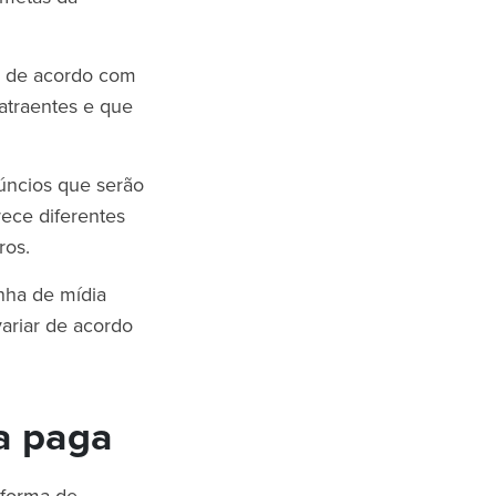
a de acordo com
 atraentes e que
úncios que serão
rece diferentes
tros.
nha de mídia
ariar de acordo
ia paga