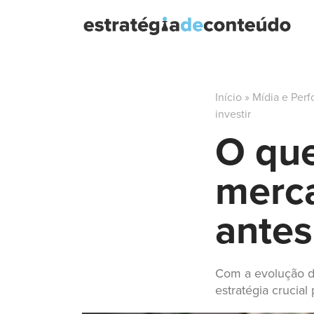
Início
»
Mídia e Per
investir
O que
merc
antes
Com a evolução da
estratégia crucial