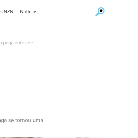
as NZN
Notícias
a paga antes de
a
paga se tornou uma