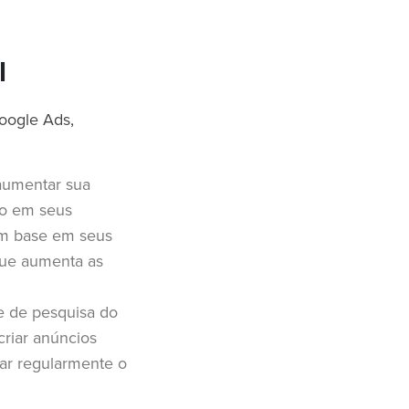
l
Google Ads,
aumentar sua
do em seus
om base em seus
que aumenta as
e de pesquisa do
criar anúncios
ar regularmente o