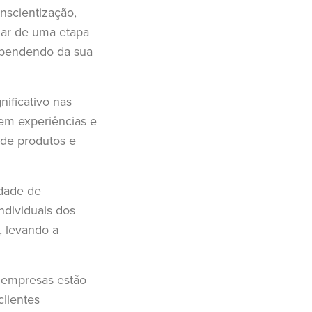
nscientização,
lar de uma etapa
dependendo da sua
ificativo nas
em experiências e
de produtos e
idade de
ndividuais dos
, levando a
s empresas estão
lientes