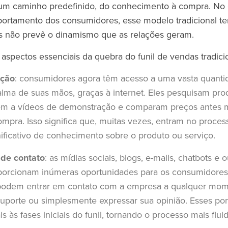
 um caminho predefinido, do conhecimento à compra. No 
ortamento dos consumidores, esse modelo tradicional te
s não prevê o dinamismo que as relações geram.
 aspectos essenciais da quebra do funil de vendas tradici
ação
: consumidores agora têm acesso a uma vasta quanti
lma de suas mãos, graças à internet. Eles pesquisam pro
stem a vídeos de demonstração e comparam preços antes
mpra. Isso significa que, muitas vezes, entram no proces
ificativo de conhecimento sobre o produto ou serviço.
 de contato
: as mídias sociais, blogs, e-mails, chatbots e 
orcionam inúmeras oportunidades para os consumidores
podem entrar em contato com a empresa a qualquer mome
suporte ou simplesmente expressar sua opinião. Esses po
s às fases iniciais do funil, tornando o processo mais flui