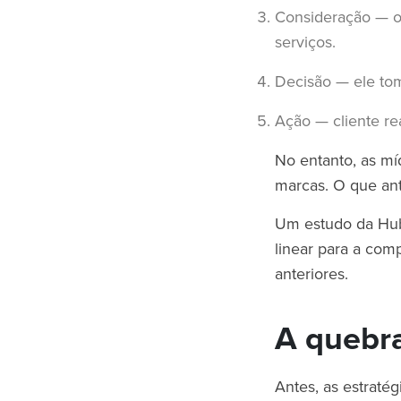
Consideração — o 
serviços.
Decisão — ele tom
Ação — cliente re
No entanto, as mí
marcas. O que ant
Um estudo da Hu
linear para a com
anteriores.
A quebra
Antes, as estraté