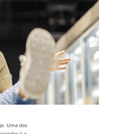
oje. Uma das
reender é a