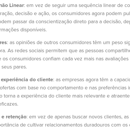
não Linear
: em vez de seguir uma sequência linear de co
eração, decisão e ação, os consumidores agora podem pu
podem passar da conscientização direto para a decisão, 
ormações disponíveis.
res
: as opiniões de outros consumidores têm um peso sign
a. As redes sociais permitem que as pessoas compartilh
 os consumidores confiam cada vez mais nas avaliações 
r seus pares.
 experiência do cliente
: as empresas agora têm a capac
 ofertas com base no comportamento e nas preferências i
 torna a experiência do cliente mais relevante e atraente
eficazes.
 e retenção
: em vez de apenas buscar novos clientes, a
rtância de cultivar relacionamentos duradouros com os c