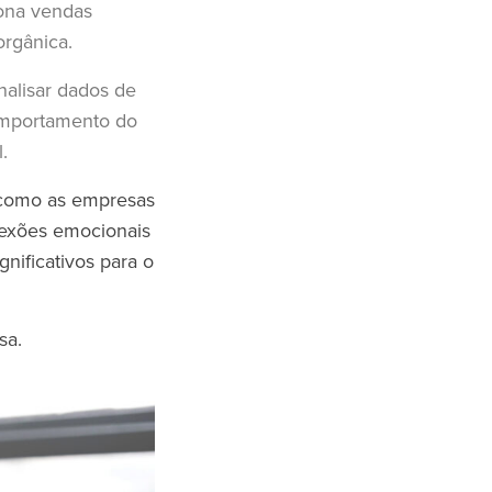
iona vendas
orgânica.
nalisar dados de
omportamento do
l.
 como as empresas
nexões emocionais
nificativos para o
sa.