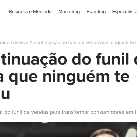
Business e Mercado
Marketing
Branding
Especialist
rand Lovers
»
A continuação do funil de venda que ninguém te 
tinuação do funil
a que ninguém te
ou
m do funil de vendas para transformar consumidores em f