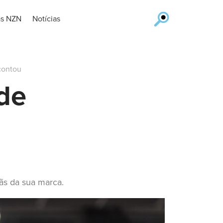
as NZN
Notícias
contou
 de
ãs da sua marca.