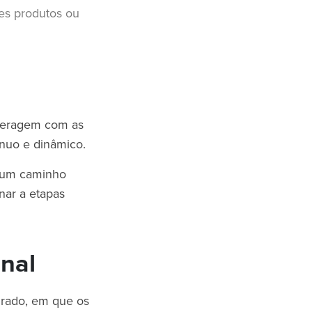
tes produtos ou
nteragem com as
ínuo e dinâmico.
 um caminho
nar a etapas
onal
turado, em que os