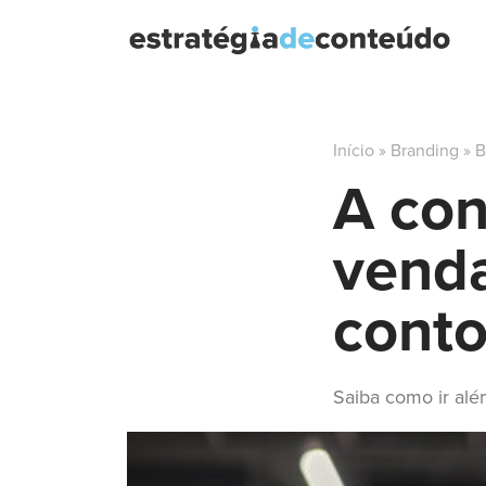
Início
»
Branding
»
B
A con
vend
cont
Saiba como ir alé