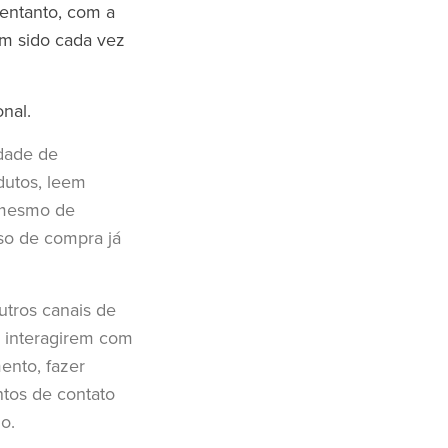
entanto, com a
m sido cada vez
onal.
dade de
dutos, leem
 mesmo de
so de compra já
outros canais de
 interagirem com
nto, fazer
ntos de contato
do.